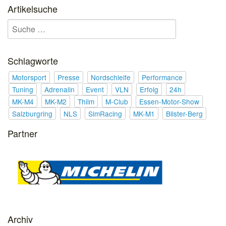
Artikelsuche
Schlagworte
Motorsport
Presse
Nordschleife
Performance
Tuning
Adrenalin
Event
VLN
Erfolg
24h
MK-M4
MK-M2
Thiim
M-Club
Essen-Motor-Show
Salzburgring
NLS
SimRacing
MK-M1
Bilster-Berg
Partner
Archiv