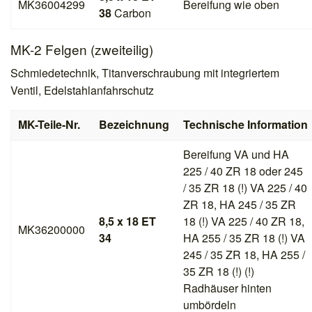
MK36004299
Bereifung wie oben
38
Carbon
MK-2 Felgen (zweiteilig)
Schmiedetechnik, Titanverschraubung mit integriertem
Ventil, Edelstahlanfahrschutz
MK-Teile-Nr.
Bezeichnung
Technische Information
Bereifung VA und HA
225 / 40 ZR 18 oder 245
/ 35 ZR 18 (!) VA 225 / 40
ZR 18, HA 245 / 35 ZR
8,5 x 18 ET
18 (!) VA 225 / 40 ZR 18,
MK36200000
34
HA 255 / 35 ZR 18 (!) VA
245 / 35 ZR 18, HA 255 /
35 ZR 18 (!) (!)
Radhäuser hinten
umbördeln