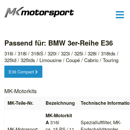
Passend für: BMW 3er-Reihe E36
316i / 318i / 318iS / 320i / 323i / 325i / 328i / 318tds /
325td / 325tds / Limousine / Coupé / Cabrio / Touring
E36 Compact
MK-Motorkits
MK-Teile-Nr.
Bezeichnung
Technische Informati
MK-Motorkit
A
316i
Spezialluftfilter, MK-
MK-Motorsport
ca. 15 PS / 11
Endschalldämpfer,