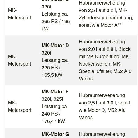
Hubraumerweiterung
325i
MK-
von 2,5 l auf 3,2 l, MK-
Leistung ca.
Motorsport
Zylinderkopfbearbeitung,
265 PS / 195
sonst wie Motor A**
kW
Hubraumerweiterung
MK-Motor D
von 2,0 l auf 2,8 l, Block
320i
MK-
mit MK-Kurbeltrieb, MK-
Leistung ca.
Motorsport
Nockenwellen, MK-
225 PS /
Spezialluftfilter, M52 Alu,
165,5 kW
Vanos
MK-Motor E
Hubraumerweiterung
323i, 325i
MK-
von 2,5 l auf 3,0 l, sonst
Leistung ca.
Motorsport
wie Motor D, M52 Alu
240 PS /
Vanos
176,47 kW
MK-Motor G
Hubraumerweiterung