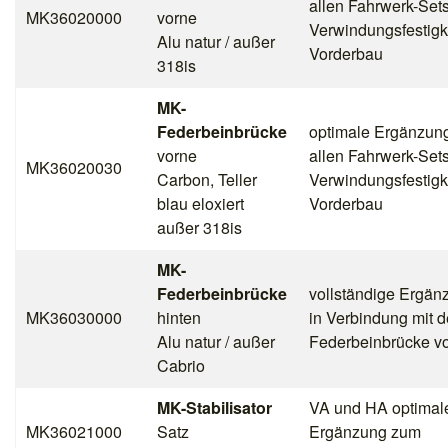
allen Fahrwerk-Sets
MK36020000
vorne
Verwindungsfestigk
Alu natur / außer
Vorderbau
318is
MK-
Federbeinbrücke
optimale Ergänzun
vorne
allen Fahrwerk-Sets
MK36020030
Carbon, Teller
Verwindungsfestigk
blau eloxiert
Vorderbau
außer 318is
MK-
Federbeinbrücke
vollständige Ergän
MK36030000
hinten
in Verbindung mit d
Alu natur / außer
Federbeinbrücke v
Cabrio
MK-Stabilisator
VA und HA optimal
MK36021000
Satz
Ergänzung zum