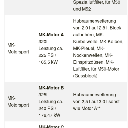
Spezialluftfilter, für M50
und M52
Hubraumerweiterung
von 2,0 l auf 2,8 l, Block
MK-Motor A
aufbohren, MK-
320i
Kurbelwelle, MK-Kolben,
MK-
Leistung ca.
MK-Pleuel, MK-
Motorsport
225 PS /
Nockenwellen, MK-
165,5 kW
Einspritzdüsen, MK-
Luftfilter, für M50-Motor
(Gussblock)
MK-Motor B
325i
Hubraumerweiterung
MK-
Leistung ca.
von 2,5 l auf 3,0 l sonst
Motorsport
240 PS /
wie Motor A**
176,47 kW
MK-Motor C