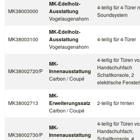
MK-Edelholz-
4-teilig für 4-Türer m
MK38003000
Ausstattung
Soundsystem
Vogelaugenahorn
MK-Edelholz-
MK38003100
Ausstattung
4-teilig für 4-Türer
Vogelaugenahorn
4-teilig für Türen vo
MK-
Handschuhfach
MK38002720/P
Innenausstattung
Schaltkonsole, 2
Carbon / Coupé
elektrische Fenste
MK-
MK38002713
Erweiterungssatz
2-teilig für hinten
Carbon / Coupé
4-teilig für Türen vo
MK-
Handschuhfach,
MK38002730/P
Innenausstattung
Schaltkonsole, 4