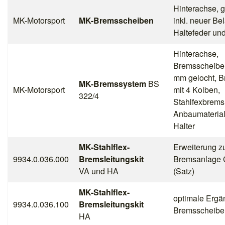
Hinterachse, g
MK-Motorsport
MK-Bremsscheiben
inkl. neuer Be
Haltefeder un
Hinterachse,
Bremsscheibe
mm gelocht, B
MK-Bremssystem
BS
MK-Motorsport
mit 4 Kolben,
322/4
Stahlfexbrems
Anbaumateria
Halter
MK-Stahlflex-
Erweiterung z
9934.0.036.000
Bremsleitungskit
Bremsanlage 
VA und HA
(Satz)
MK-Stahlflex-
optimale Ergä
9934.0.036.100
Bremsleitungskit
Bremsscheib
HA