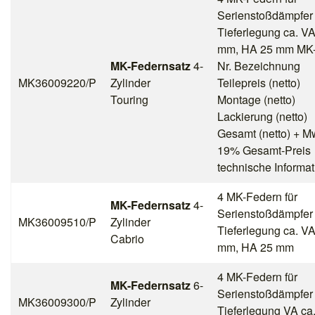
Serienstoßdämpfer
Tieferlegung ca. V
mm, HA 25 mm MK-T
MK-Federnsatz
4-
Nr. Bezeichnung
MK36009220/P
Zylinder
Teilepreis (netto)
Touring
Montage (netto)
Lackierung (netto)
Gesamt (netto) + M
19% Gesamt-Preis
technische Informat
4 MK-Federn für
MK-Federnsatz
4-
Serienstoßdämpfer
MK36009510/P
Zylinder
Tieferlegung ca. V
Cabrio
mm, HA 25 mm
4 MK-Federn für
MK-Federnsatz
6-
Serienstoßdämpfer
MK36009300/P
Zylinder
Tieferlegung VA ca