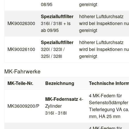
08/95
gereinigt
Spezialluftfilter
höherer Luftdurchsatz
MK90026300
316i / 318i + is
wird bei Inspektionen nu
ab 09/95
gereinigt
Spezialluftfilter
höherer Luftdurchsatz
MK90026100
320i / 323i /
wird bei Inspektionen nu
325i / 328i
gereinigt
MK-Fahrwerke
MK-Teile-Nr.
Bezeichnung
Technische Inform
4 MK-Federn für
MK-Federnsatz
4-
Serienstoßdämpfer
MK36009200/P
Zylinder
Tieferlegung VA ca
316i - 318i
mm, HA 25 mm
4 MK-Federn für