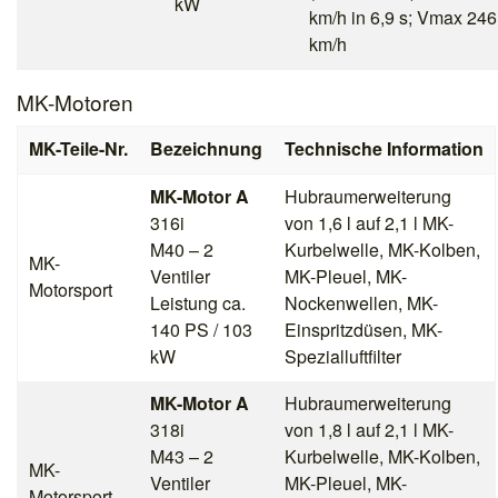
kW
km/h in 6,9 s; Vmax 246
km/h
MK-Motoren
MK-Teile-Nr.
Bezeichnung
Technische Information
MK-Motor A
Hubraumerweiterung
316i
von 1,6 l auf 2,1 l MK-
M40 – 2
Kurbelwelle, MK-Kolben,
MK-
Ventiler
MK-Pleuel, MK-
Motorsport
Leistung ca.
Nockenwellen, MK-
140 PS / 103
Einspritzdüsen, MK-
kW
Spezialluftfilter
MK-Motor A
Hubraumerweiterung
318i
von 1,8 l auf 2,1 l MK-
M43 – 2
Kurbelwelle, MK-Kolben,
MK-
Ventiler
MK-Pleuel, MK-
Motorsport