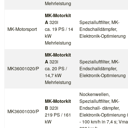
Mehrleistung
MK-Motorkit
A
320i
Spezialluftfilter, MK-
MK-Motorsport
ca. 19 PS / 14
Endschalldämpfer,
kW
Elektronik-Optimierung
Mehrleistung
MK-Motorkit
A
323i
Spezialluftfilter, MK-
MK36001020/P
ca. 20 PS /
Endschalldämpfer,
14,7 kW
Elektronik-Optimierung
Mehrleistung
Nockenwellen,
MK-Motorkit
Spezialluftfilter, MK-
B
323i
Endschall- dämpfer,
MK36001030/P
219 PS / 161
Elektronik-Optimierung 
kW
- 100 km/h in 7,4 s; Vm