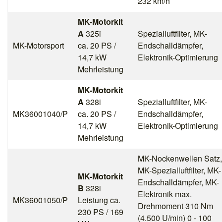
232 km/h
MK-Motorkit
A
325i
Spezialluftfilter, MK-
MK-Motorsport
ca. 20 PS /
Endschalldämpfer,
14,7 kW
Elektronik-Optimierung
Mehrleistung
MK-Motorkit
A
328i
Spezialluftfilter, MK-
MK36001040/P
ca. 20 PS /
Endschalldämpfer,
14,7 kW
Elektronik-Optimierung
Mehrleistung
MK-Nockenwellen Satz,
MK-Spezialluftfilter, MK-
MK-Motorkit
Endschalldämpfer, MK-
B
328i
Elektronik max.
MK36001050/P
Leistung ca.
Drehmoment 310 Nm
230 PS / 169
(4.500 U/min) 0 - 100