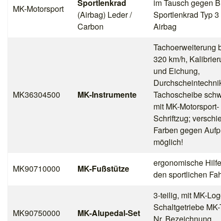
Sportlenkrad
im Tausch gegen 
MK-Motorsport
(Airbag) Leder /
Sportlenkrad Typ 3 
Carbon
Airbag
Tachoerweiterung b
320 km/h, Kalibrie
und Eichung,
Durchscheintechni
MK36304500
MK-Instrumente
Tachoscheibe sch
mit MK-Motorsport-
Schriftzug; versch
Farben gegen Aufp
möglich!
ergonomische Hilfe
MK90710000
MK-Fußstütze
den sportlichen Fa
3-teilig, mit MK-Log
Schaltgetriebe MK-T
MK90750000
MK-Alupedal-Set
Nr. Bezeichnung