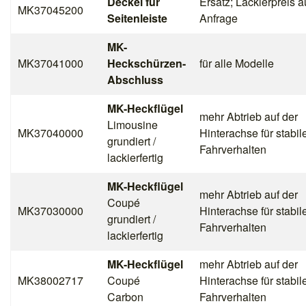
Deckel für
Ersatz; Lackierpreis a
MK37045200
Seitenleiste
Anfrage
MK-
MK37041000
Heckschürzen-
für alle Modelle
Abschluss
MK-Heckflügel
mehr Abtrieb auf der
Limousine
MK37040000
Hinterachse für stabil
grundiert /
Fahrverhalten
lackierfertig
MK-Heckflügel
mehr Abtrieb auf der
Coupé
MK37030000
Hinterachse für stabil
grundiert /
Fahrverhalten
lackierfertig
MK-Heckflügel
mehr Abtrieb auf der
MK38002717
Coupé
Hinterachse für stabil
Carbon
Fahrverhalten