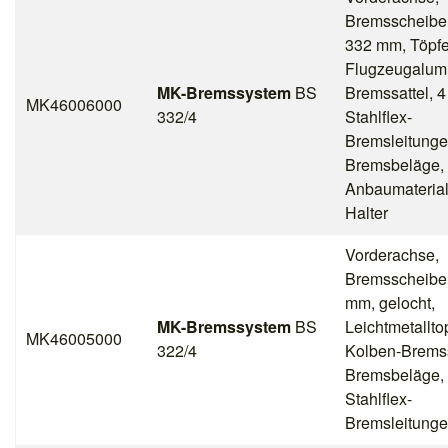
Bremsscheiben
332 mm, Töpf
Flugzeugalumi
MK-Bremssystem
BS
Bremssattel, 4
MK46006000
332/4
Stahlflex-
Bremsleitunge
Bremsbeläge,
Anbaumateria
Halter
Vorderachse,
Bremsscheibe
mm, gelocht,
MK-Bremssystem
BS
Leichtmetalltop
MK46005000
322/4
Kolben-Bremss
Bremsbeläge, 
Stahlflex-
Bremsleitunge