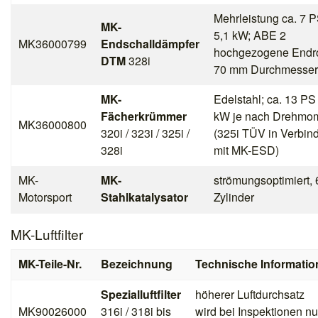
Mehrleistung ca. 7 P
MK-
5,1 kW; ABE 2
MK36000799
Endschalldämpfer
hochgezogene Endr
DTM
328i
70 mm Durchmesser
MK-
Edelstahl; ca. 13 PS 
Fächerkrümmer
kW je nach Drehmo
MK36000800
320i / 323i / 325i /
(325i TÜV in Verbin
328i
mit MK-ESD)
MK-
MK-
strömungsoptimiert, 
Motorsport
Stahlkatalysator
Zylinder
MK-Luftfilter
MK-Teile-Nr.
Bezeichnung
Technische Informatio
Spezialluftfilter
höherer Luftdurchsatz
MK90026000
316i / 318i bis
wird bei Inspektionen nu