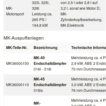
323i, 325i,
von 2,5 l oder 2,8 l auf
MK-
328i
3,2 l, sonst wie Motor D,
Motorsport
Leistung ca.
MK-
265 PS /
Zylinderkopfbearbeitung,
194,8 kW
MK-Elektronik
MK-Auspuffanlagen
MK-Teile-Nr.
Bezeichnung
Technische Informa
MK-40
Mehrleistung ca. 4 P
MK36000100
Endschalldämpfer
2,9 kW; ABE 2 Endr
316i - 318i
70 mm Durchmesser
MK-45
Mehrleistung ca. 4 P
MK36000110
Endschalldämpfer
3,0 kW; ABE 2 Endr
318is
76 mm Durchmesser
Mehrleistung ca. 4 P
MK-
2,9 kW; ABE 2