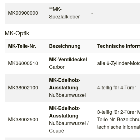
**MK-
MK90900000
-
Spezialkleber
MK-Optik
MK-Teile-Nr.
Bezeichnung
Technische Infor
MK-Ventildeckel
MK36000510
alle 6-Zylinder-Mot
Carbon
MK-Edelholz-
MK38002100
Ausstattung
4-teilig für 4-Türer
Nußbaumwurzel
MK-Edelholz-
3-teilig für 2-Türer 
Ausstattung
MK38002500
Teile-Nr. Bezeichn
Nußbaumwurzel /
technische Informa
Coupé