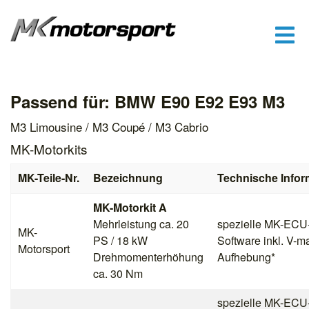
Passend für: BMW E90 E92 E93 M3
M3 Limousine / M3 Coupé / M3 Cabrio
MK-Motorkits
MK-Teile-Nr.
Bezeichnung
Technische Infor
MK-Motorkit A
Mehrleistung ca. 20
spezielle MK-ECU
MK-
PS / 18 kW
Software inkl. V-m
Motorsport
Drehmomenterhöhung
Aufhebung*
ca. 30 Nm
spezielle MK-ECU