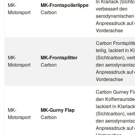
in Klarlack (Sicht
MK-
MK-Frontspoilerlippe
verbessert den
Motorsport
Carbon
aerodynamischen
Anpressdruck auf 
Vorderachse
Carbon Frontsplitt
teilig, lackiert in K
MK-
MK-Frontsplitter
(Sichtcarbon), ver
Motorsport
Carbon
den aerodynamis
Anpressdruck auf 
Vorderachse
Carbon Gurney Fla
den Kofferraumde
lackiert in Klarlack
MK-
MK-Gurny Flap
(Sichtcarbon), ver
Motorsport
Carbon
den aerodynamis
Anpressdruck auf 