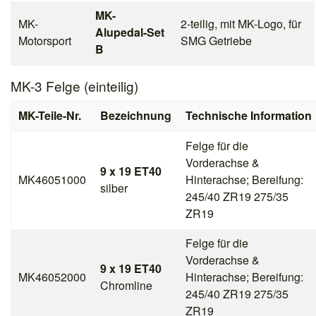
MK-
MK-
2-teilig, mit MK-Logo, für
Alupedal-Set
Motorsport
SMG Getriebe
B
MK-3 Felge (einteilig)
MK-Teile-Nr.
Bezeichnung
Technische Information
Felge für die
Vorderachse &
9 x 19 ET40
MK46051000
Hinterachse; Bereifung:
silber
245/40 ZR19 275/35
ZR19
Felge für die
Vorderachse &
9 x 19 ET40
MK46052000
Hinterachse; Bereifung:
Chromline
245/40 ZR19 275/35
ZR19