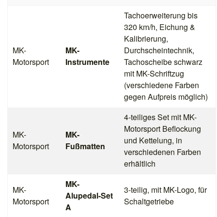
Tachoerweiterung bis
320 km/h, Eichung &
Kalibrierung,
MK-
MK-
Durchscheintechnik,
Motorsport
Instrumente
Tachoscheibe schwarz
mit MK-Schriftzug
(verschiedene Farben
gegen Aufpreis möglich)
4-teiliges Set mit MK-
Motorsport Beflockung
MK-
MK-
und Kettelung, in
Motorsport
Fußmatten
verschiedenen Farben
erhältlich
MK-
MK-
3-teilig, mit MK-Logo, für
Alupedal-Set
Motorsport
Schaltgetriebe
A