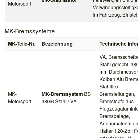
Motorsport
Verwindungssteifigke
im Fahrzeug, Einstel
MK-Bremssysteme
MK-Teile-Nr.
Bezeichnung
Technische Info
VA, Bremsscheib
Stahl gelocht, 38
mm Durchmesser,
Kolben Alu Brems
Stahlflex-
MK-
MK-Bremssystem
BS
Bremsleitungen,
Motorsport
380/6 Stahl / VA
Bremstöpfe aus
Flugzeugalumini
Bremsbeläge,
Anbaumaterial u
Halter. ! 20-Zoll 