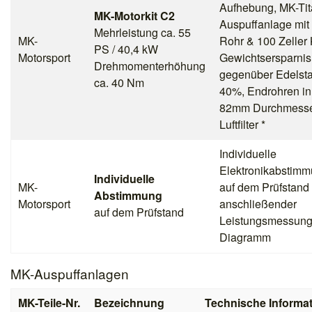
Aufhebung, MK-Ti
MK-Motorkit C2
Auspuffanlage mit
Mehrleistung ca. 55
MK-
Rohr & 100 Zeller 
PS / 40,4 kW
Motorsport
Gewichtsersparnis
Drehmomenterhöhung
gegenüber Edelsta
ca. 40 Nm
40%, Endrohren in
82mm Durchmesse
Luftfilter *
Individuelle
Elektronikabstim
Individuelle
MK-
auf dem Prüfstand 
Abstimmung
Motorsport
anschließender
auf dem Prüfstand
Leistungsmessung
Diagramm
MK-Auspuffanlagen
MK-Teile-Nr.
Bezeichnung
Technische Informa