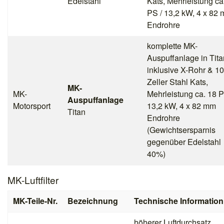
Edelstahl
Kats, Mehrleistung ca
PS / 13,2 kW, 4 x 82
Endrohre
komplette MK-
Auspuffanlage in Tita
inklusive X-Rohr & 1
Zeller Stahl Kats,
MK-
MK-
Mehrleistung ca. 18 P
Auspuffanlage
Motorsport
13,2 kW, 4 x 82 mm
Titan
Endrohre
(Gewichtsersparnis
gegenüber Edelstahl
40%)
MK-Luftfilter
MK-Teile-Nr.
Bezeichnung
Technische Information
höherer Luftdurchsatz,