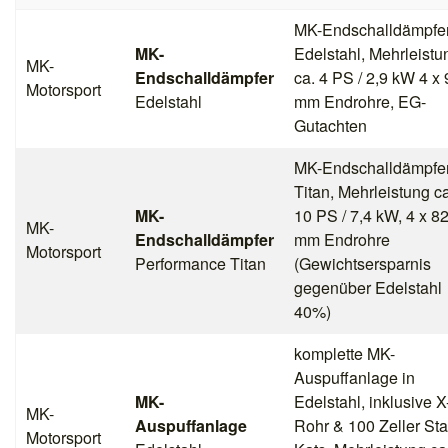
MK-Endschalldämpfer
MK-
Edelstahl, Mehrleistu
MK-
Endschalldämpfer
ca. 4 PS / 2,9 kW 4 x 
Motorsport
Edelstahl
mm Endrohre, EG-
Gutachten
MK-Endschalldämpfer
Titan, Mehrleistung ca
MK-
10 PS / 7,4 kW, 4 x 8
MK-
Endschalldämpfer
mm Endrohre
Motorsport
Performance Titan
(Gewichtsersparnis
gegenüber Edelstahl
40%)
komplette MK-
Auspuffanlage in
MK-
Edelstahl, inklusive X
MK-
Auspuffanlage
Rohr & 100 Zeller Sta
Motorsport